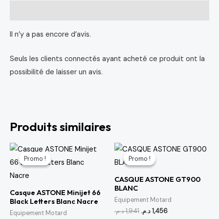
Avis (0)
Il n’y a pas encore d’avis.
Seuls les clients connectés ayant acheté ce produit ont la
possibilité de laisser un avis.
Produits similaires
Le
Le
Le
Le
prix
prix
prix
prix
Promo !
Promo !
Promo !
Promo !
initial
actuel
initial
actuel
était :
est :
était :
est :
CASQUE ASTONE GT900
1,456 د.م..
1,941 د.م..
700 د.م..
1,077 د.م..
BLANC
Casque ASTONE Minijet 66
Equipement Motard
Black Letters Blanc Nacre
د.م.
1,941
د.م.
1,456
Equipement Motard