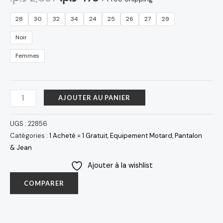
28
30
32
34
24
25
26
27
29
Noir
Femmes
AJOUTER AU PANIER
UGS :
22856
Catégories :
1 Acheté = 1 Gratuit
,
Equipement Motard
,
Pantalon
& Jean
Ajouter à la wishlist
COMPARER