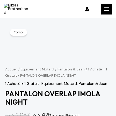
Aller
MAI
au
MEN
contenu
quantité
Le
Le
Promo !
de
prix
prix
PANTALON
OVERLAP
initial
actuel
IMOLA
était :
est :
NIGHT
475 د.م..
2,057 د.م..
Accueil
/
Equipement Motard
/
Pantalon & Jean
/
1 Acheté = 1
Gratuit
/ PANTALON OVERLAP IMOLA NIGHT
1 Acheté = 1 Gratuit
,
Equipement Motard
,
Pantalon & Jean
PANTALON OVERLAP IMOLA
NIGHT
د.م.
2,057
د.م.
475
+ Free Shipping