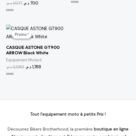
د.م.
1,077
د.م.
700
Note
0
sur
Note
5
0
sur
5
Le
Le
prix
prix
Promo !
Promo !
initial
actuel
était :
est :
CASQUE ASTONE GT900
1,768 د.م..
2,080 د.م..
ARROW Black White
Equipement Motard
د.م.
2,080
د.م.
1,768
Note
0
sur
5
Tout l’equipement moto à petits Prix !
Découvrez Bikers Brotherhood, la première
boutique en ligne