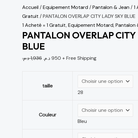
Accueil
/
Equipement Motard
/
Pantalon & Jean
/
1 
Gratuit
/ PANTALON OVERLAP CITY LADY SKY BLUE
1 Acheté = 1 Gratuit
,
Equipement Motard
,
Pantalon 
PANTALON OVERLAP CITY 
BLUE
د.م.
1,936
د.م.
950
+ Free Shipping
taille
28
Couleur
Bleu