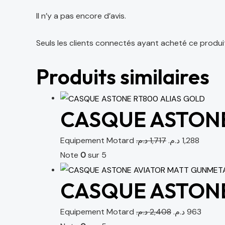
Il n’y a pas encore d’avis.
Seuls les clients connectés ayant acheté ce produit o
Produits similaires
CASQUE ASTONE
Equipement Motard
د.م.
1,717
د.م.
1,288
Note
0
sur 5
CASQUE ASTON
Equipement Motard
د.م.
2,408
د.م.
963