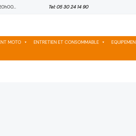
20h00...
Tel: 05 30 24 14 90
l
990 د.م..
1,288 د.م..
963 د.م..
MENT MOTO
ENTRETIEN ET CONSOMMABLE
EQUIPEMEN