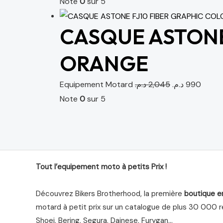
Note
0
sur 5
CASQUE ASTONE
ORANGE
Equipement Motard
د.م.
2,045
د.م.
990
Note
0
sur 5
Tout l’equipement moto à petits Prix !
Découvrez Bikers Brotherhood, la première
boutique e
motard à petit prix sur un catalogue de plus 30 000 ré
Shoei, Bering, Segura, Dainese, Furygan…