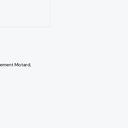
pement Motard
,