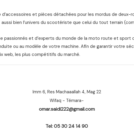
d’accessoires et pièces détachées pour les mordus de deux-roue
aussi bien l’univers du scootériste que celui du tout terrain (com
de passionnés et d’experts du monde de la moto route et sport 
nduite ou au modèle de votre machine. Afin de garantir votre séc
ix web, les plus compétitifs du marché.
Imm 6, Res Machaaallah 4, Mag 22
Wifaq - Témara-
omar.saidi222@gmail.com
Tel: 05 30 24 14 90