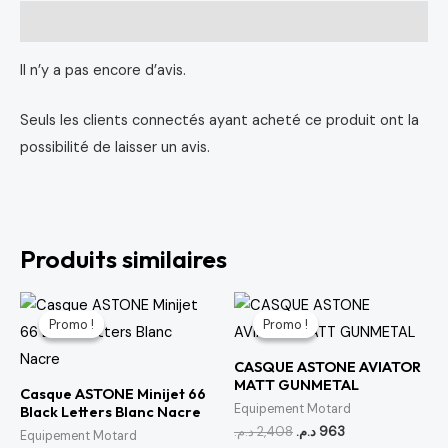
Avis (0)
Il n’y a pas encore d’avis.
Seuls les clients connectés ayant acheté ce produit ont la
possibilité de laisser un avis.
Produits similaires
Le
Le
Le
Le
prix
prix
prix
prix
Promo !
Promo !
Promo !
Promo !
initial
actuel
initial
actuel
était :
est :
était :
est :
CASQUE ASTONE AVIATOR
963 د.م..
2,408 د.م..
700 د.م..
1,077 د.م..
MATT GUNMETAL
Casque ASTONE Minijet 66
Equipement Motard
Black Letters Blanc Nacre
د.م.
2,408
د.م.
963
Equipement Motard