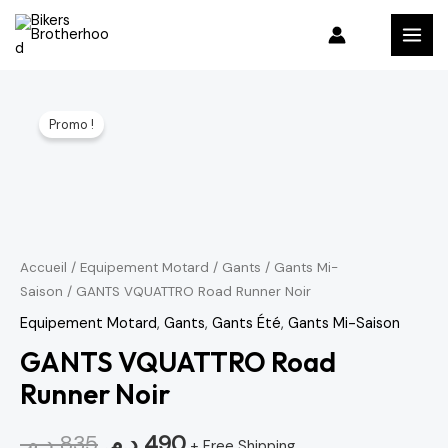
Aller
MAI
au
MEN
contenu
quantité
Le
Le
Promo !
de
prix
prix
GANTS
VQUATTRO
initial
actuel
Road
était :
est :
Runner
490 د.م..
835 د.م..
Noir
Accueil
/
Equipement Motard
/
Gants
/
Gants Mi-
Saison
/ GANTS VQUATTRO Road Runner Noir
Equipement Motard
,
Gants
,
Gants Été
,
Gants Mi-Saison
GANTS VQUATTRO Road
Runner Noir
د.م.
835
د.م.
490
+ Free Shipping