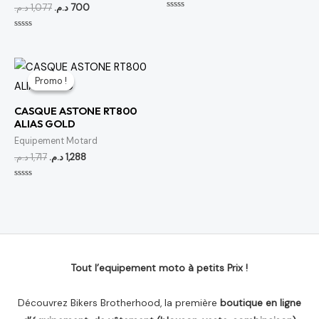
د.م.
1,077
د.م.
700
Note
0
sur
Note
5
0
sur
5
Le
Le
prix
prix
Promo !
Promo !
initial
actuel
était :
est :
CASQUE ASTONE RT800
1,288 د.م..
1,717 د.م..
ALIAS GOLD
Equipement Motard
د.م.
1,717
د.م.
1,288
Note
0
sur
5
Tout l’equipement moto à petits Prix !
Découvrez Bikers Brotherhood, la première
boutique en ligne