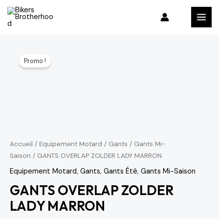
Aller
MAI
au
MEN
contenu
quantité
Le
Le
Promo !
de
prix
prix
GANTS
OVERLAP
initial
actuel
ZOLDER
était :
est :
LADY
454 د.م..
605 د.م..
MARRON
Accueil
/
Equipement Motard
/
Gants
/
Gants Mi-
Saison
/ GANTS OVERLAP ZOLDER LADY MARRON
Equipement Motard
,
Gants
,
Gants Été
,
Gants Mi-Saison
GANTS OVERLAP ZOLDER
LADY MARRON