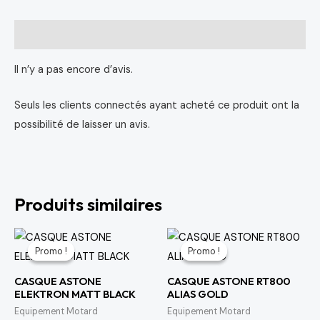
Avis (0)
Il n’y a pas encore d’avis.
Seuls les clients connectés ayant acheté ce produit ont la
possibilité de laisser un avis.
Produits similaires
Le
Le
Le
Le
prix
prix
prix
prix
Promo !
Promo !
Promo !
Promo !
initial
actuel
initial
actuel
était :
est :
était :
est :
CASQUE ASTONE
CASQUE ASTONE RT800
1,288 د.م..
1,717 د.م..
1,560 د.م..
2,080 د.م..
ELEKTRON MATT BLACK
ALIAS GOLD
Equipement Motard
Equipement Motard