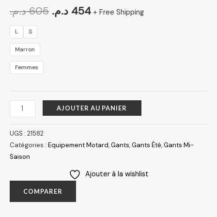
د.م.
605
د.م.
454
+ Free Shipping
L
S
Marron
Femmes
AJOUTER AU PANIER
UGS :
21582
Catégories :
Equipement Motard
,
Gants
,
Gants Été
,
Gants Mi-
Saison
Ajouter à la wishlist
COMPARER