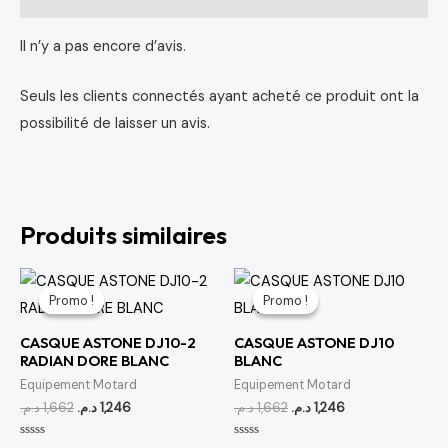
Il n’y a pas encore d’avis.
Seuls les clients connectés ayant acheté ce produit ont la
possibilité de laisser un avis.
Produits similaires
Le
Le
Le
Le
prix
prix
prix
prix
Promo !
Promo !
Promo !
Promo !
initial
actuel
initial
actuel
était :
est :
était :
est :
CASQUE ASTONE DJ10-2
CASQUE ASTONE DJ10
1,246 د.م..
1,662 د.م..
1,246 د.م..
1,662 د.م..
RADIAN DORE BLANC
BLANC
Equipement Motard
Equipement Motard
د.م.
1,662
د.م.
1,246
د.م.
1,662
د.م.
1,246
Note
Note