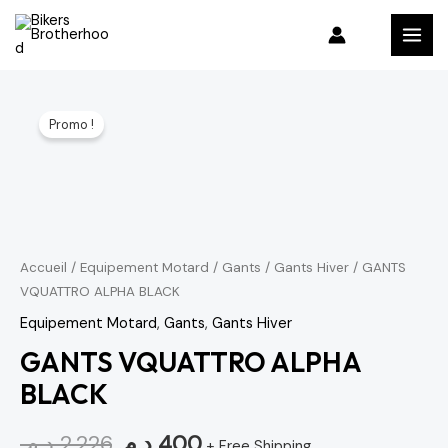
Aller
MAI
au
MEN
contenu
quantité
Le
Le
Promo !
de
prix
prix
GANTS
VQUATTRO
initial
actuel
ALPHA
était :
est :
BLACK
400 د.م..
2,226 د.م..
Accueil
/
Equipement Motard
/
Gants
/
Gants Hiver
/ GANTS
VQUATTRO ALPHA BLACK
Equipement Motard
,
Gants
,
Gants Hiver
GANTS VQUATTRO ALPHA
BLACK
د.م.
2,226
د.م.
400
+ Free Shipping