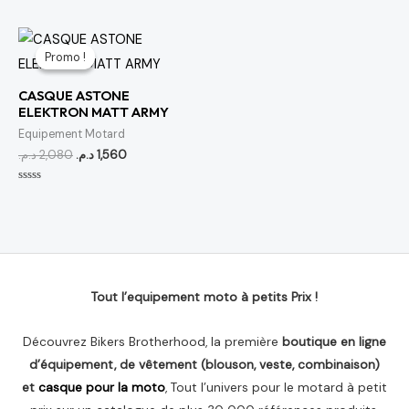
0
0
sur
sur
5
5
Le
Le
prix
prix
Promo !
Promo !
initial
actuel
était :
est :
CASQUE ASTONE
1,560 د.م..
2,080 د.م..
ELEKTRON MATT ARMY
Equipement Motard
د.م.
2,080
د.م.
1,560
Note
0
sur
5
Tout l’equipement moto à petits Prix !
Découvrez Bikers Brotherhood, la première
boutique en ligne
d’équipement, de vêtement (blouson, veste, combinaison)
et
casque pour la moto
, Tout l’univers pour le motard à petit