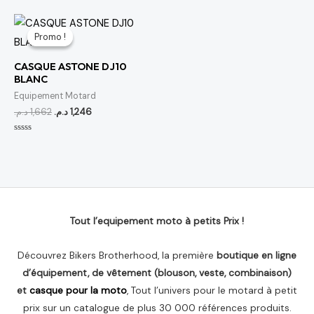
0
0
sur
sur
5
5
Le
Le
prix
prix
Promo !
Promo !
initial
actuel
était :
est :
CASQUE ASTONE DJ10
1,246 د.م..
1,662 د.م..
BLANC
Equipement Motard
د.م.
1,662
د.م.
1,246
Note
0
sur
5
Tout l’equipement moto à petits Prix !
Découvrez Bikers Brotherhood, la première
boutique en ligne
d’équipement, de vêtement (blouson, veste, combinaison)
et
casque pour la moto
, Tout l’univers pour le motard à petit
prix sur un catalogue de plus 30 000 références produits.