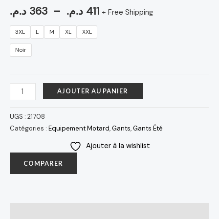
د.م.
363
–
د.م.
411
+ Free Shipping
3XL
L
M
XL
XXL
Noir
AJOUTER AU PANIER
UGS :
21708
Catégories :
Equipement Motard
,
Gants
,
Gants Été
Ajouter à la wishlist
COMPARER
Avis (0)