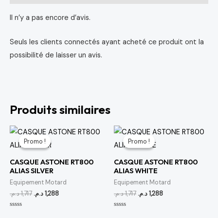
Il n’y a pas encore d’avis.
Seuls les clients connectés ayant acheté ce produit ont la
possibilité de laisser un avis.
Produits similaires
Le
Le
Le
Le
prix
prix
prix
prix
Promo !
Promo !
Promo !
Promo !
initial
actuel
initial
actuel
était :
est :
était :
est :
CASQUE ASTONE RT800
CASQUE ASTONE RT800
1,288 د.م..
1,717 د.م..
1,288 د.م..
1,717 د.م..
ALIAS SILVER
ALIAS WHITE
Equipement Motard
Equipement Motard
د.م.
1,717
د.م.
1,288
د.م.
1,717
د.م.
1,288
Note
Note