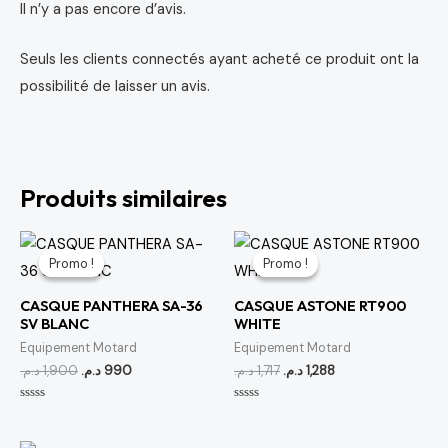
Il n’y a pas encore d’avis.
Seuls les clients connectés ayant acheté ce produit ont la
possibilité de laisser un avis.
Produits similaires
Le
Le
Le
Le
prix
prix
prix
prix
Promo !
Promo !
Promo !
Promo !
initial
actuel
initial
actuel
était :
est :
était :
est :
CASQUE PANTHERA SA-36
CASQUE ASTONE RT900
1,288 د.م..
1,717 د.م..
990 د.م..
1,900 د.م..
SV BLANC
WHITE
Equipement Motard
Equipement Motard
د.م.
1,900
د.م.
990
د.م.
1,717
د.م.
1,288
Note
Note
0
0
sur
sur
5
5