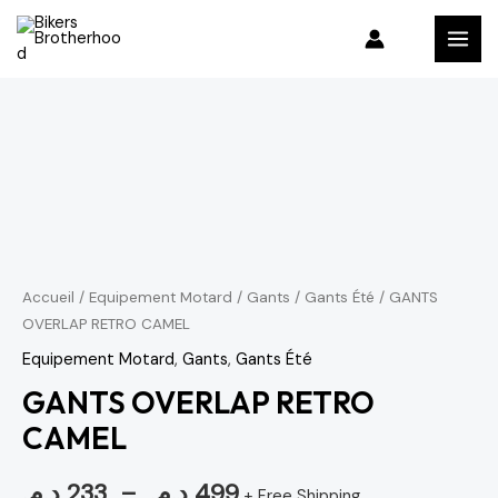
Aller
MAI
au
MEN
contenu
quantité
Plage
de
de
GANTS
OVERLAP
prix :
RETRO
233 د.م.
CAMEL
à
Accueil
/
Equipement Motard
/
Gants
/
Gants Été
/ GANTS
OVERLAP RETRO CAMEL
499 د.م.
Equipement Motard
,
Gants
,
Gants Été
GANTS OVERLAP RETRO
CAMEL
د.م.
233
–
د.م.
499
+ Free Shipping