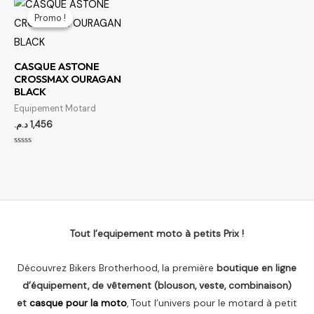
Promo !
Promo !
CASQUE ASTONE
CROSSMAX OURAGAN
BLACK
Equipement Motard
د.م.
1,456
Note
0
sur
5
Tout l’equipement moto à petits Prix !
Découvrez Bikers Brotherhood, la première
boutique en ligne
d’équipement, de vêtement (blouson, veste, combinaison)
et
casque pour la moto
, Tout l’univers pour le motard à petit