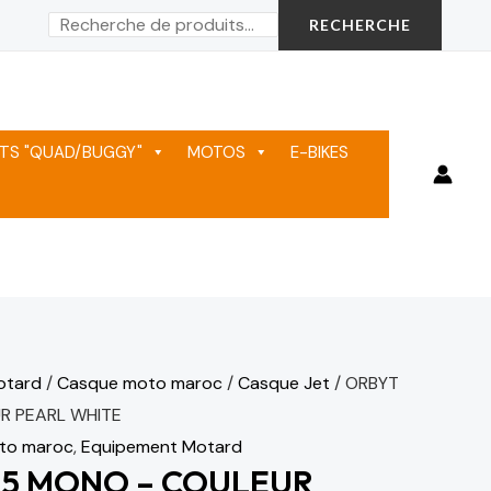
Rechercher
RECHERCHE
TS "QUAD/BUGGY"
MOTOS
E-BIKES
otard
/
Casque moto maroc
/
Casque Jet
/ ORBYT
R PEARL WHITE
to maroc
,
Equipement Motard
05 MONO – COULEUR