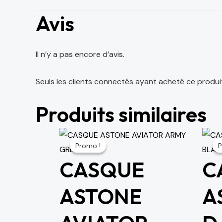
Avis
Il n’y a pas encore d’avis.
Seuls les clients connectés ayant acheté ce produit o
Produits similaires
Le
Le
Promo !
Promo !
P
P
prix
prix
CASQUE
C
initial
actuel
était :
est :
ASTONE
A
963 د.م..
2,408 د.م..