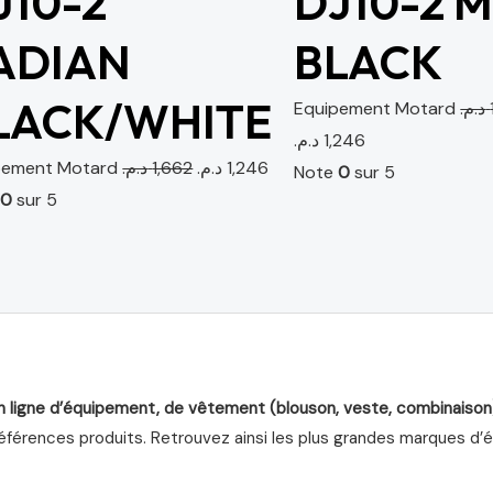
J10-2
DJ10-2 
ADIAN
BLACK
LACK/WHITE
Equipement Motard
د.م.
د.م.
1,246
pement Motard
د.م.
1,662
د.م.
1,246
Note
0
sur 5
e
0
sur 5
n ligne d’équipement, de vêtement (blouson, veste, combinaison
férences produits. Retrouvez ainsi les plus grandes marques d’équ