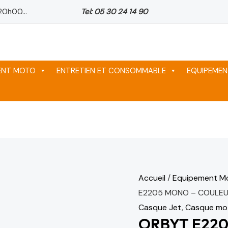
quantité
20h00...
Tel: 05 30 24 14 90
de
ORBYT
E2205
MONO
MENT MOTO
ENTRETIEN ET CONSOMMABLE
EQUIPEMEN
-
COULEUR
PEARL
WHITE
Accueil
/
Equipement M
E2205 MONO – COULEU
Casque Jet
,
Casque mo
ORBYT E22