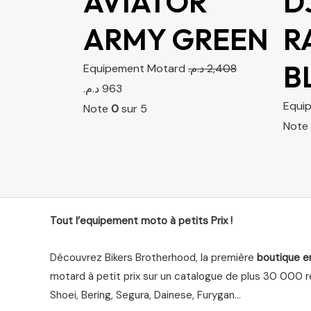
AVIATOR
D
ARMY GREEN
R
B
Equipement Motard
د.م.
2,408
د.م.
963
Equi
Note
0
sur 5
Not
Tout l’equipement moto à petits Prix !
Découvrez Bikers Brotherhood, la première
boutique e
motard à petit prix sur un catalogue de plus 30 000 ré
Shoei, Bering, Segura, Dainese, Furygan…