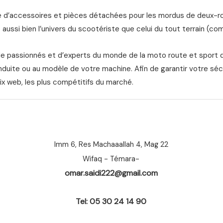
d’accessoires et pièces détachées pour les mordus de deux-roue
aussi bien l’univers du scootériste que celui du tout terrain (com
de passionnés et d’experts du monde de la moto route et sport 
nduite ou au modèle de votre machine. Afin de garantir votre séc
ix web, les plus compétitifs du marché.
Imm 6, Res Machaaallah 4, Mag 22
Wifaq - Témara-
omar.saidi222@gmail.com
Tel: 05 30 24 14 90