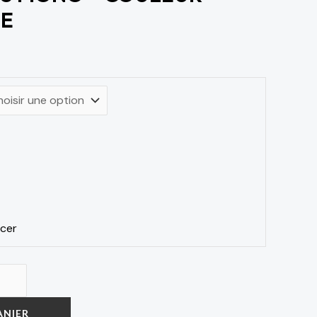
TE
acer
ANIER