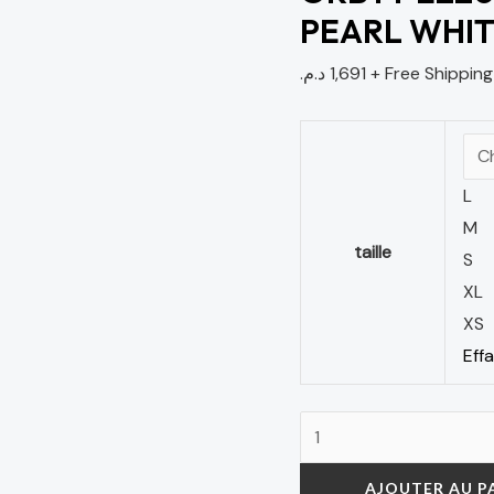
PEARL WHI
د.م.
1,691
+ Free Shipping
L
M
taille
S
XL
XS
Eff
AJOUTER AU P