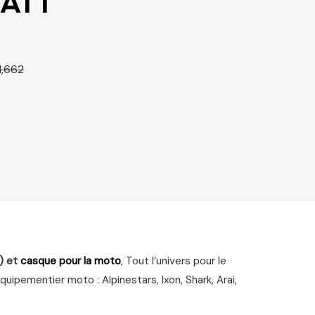
MATT
1,662
) et
casque pour la moto
, Tout l’univers pour le
ipementier moto : Alpinestars, Ixon, Shark, Arai,