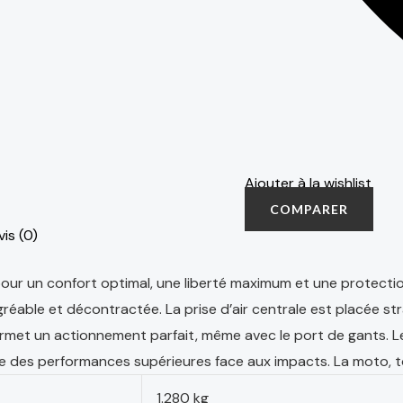
Ajouter à la wishlist
COMPARER
vis (0)
ur un confort optimal, une liberté maximum et une protection s
gréable et décontractée. La prise d’air centrale est placée s
permet un actionnement parfait, même avec le port de gants. 
re des performances supérieures face aux impacts. La moto, to
1.280 kg