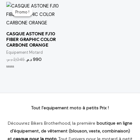
5
5
Le
Le
prix
prix
Promo !
Promo !
initial
actuel
était :
est :
990 د.م..
2,045 د.م..
CASQUE ASTONE FJ10
FIBER GRAPHIC COLOR
CARBONE ORANGE
Equipement Motard
د.م.
2,045
د.م.
990
Note
0
sur
5
Tout l’equipement moto à petits Prix !
Découvrez Bikers Brotherhood, la première
boutique en ligne
d’équipement, de vêtement (blouson, veste, combinaison)
et
casque pour la moto
, Tout l’univers pour le motard à petit