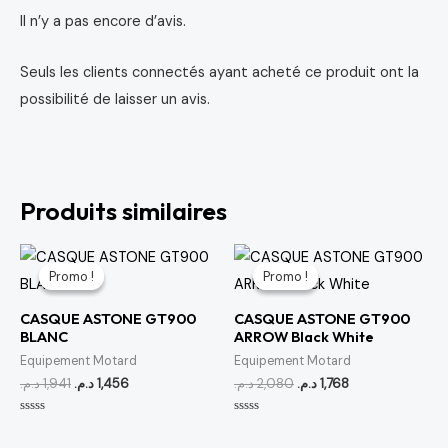
Il n’y a pas encore d’avis.
Seuls les clients connectés ayant acheté ce produit ont la
possibilité de laisser un avis.
Produits similaires
Le
Le
Le
Le
prix
prix
prix
prix
Promo !
Promo !
Promo !
Promo !
initial
actuel
initial
actuel
était :
est :
était :
est :
CASQUE ASTONE GT900
CASQUE ASTONE GT900
1,768 د.م..
2,080 د.م..
1,456 د.م..
1,941 د.م..
BLANC
ARROW Black White
Equipement Motard
Equipement Motard
د.م.
1,941
د.م.
1,456
د.م.
2,080
د.م.
1,768
Note
Note
0
0
sur
sur