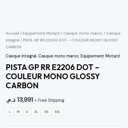
Accueil
/
Equipement Motard
/
Casque moto maroc
/
Casque
Integral
/ PISTA GP RR E2206 DOT – COULEUR MONO GLOSSY
CARBON
Casque Integral
,
Casque moto maroc
,
Equipement Motard
PISTA GP RR E2206 DOT –
COULEUR MONO GLOSSY
CARBON
د.م.
13,991
+ Free Shipping
L
M
S
XL
XS
XXL