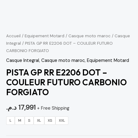
Accueil
/
Equipement Motard
/
Casque moto maroc
/
Casque
Integral
/ PISTA GP RR E2206 DOT – COULEUR FUTURO
CARBONIO FORGIATO
Casque Integral
,
Casque moto maroc
,
Equipement Motard
PISTA GP RR E2206 DOT –
COULEUR FUTURO CARBONIO
FORGIATO
د.م.
17,991
+ Free Shipping
L
M
S
XL
XS
XXL