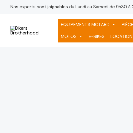
Aller
Nos experts sont joignables du Lundi au Samedi de 9h30 à 
au
contenu
EQUIPEMENTS MOTARD
PIÈC
MOTOS
E-BIKES
LOCATION