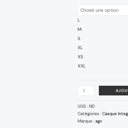
SIC58
L
M
S
XL
XS
XXL
AJOU
UGS :
ND
Catégories :
Casque Integ
Marque :
agv