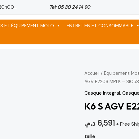
20h00...
Tel: 05 30 24 14 90
ES ET ÉQUIPEMENT MOTO
ENTRETIEN ET CONSOMMABLE
quantité
Accueil
/
Equipement Mot
AGV E2206 MPLK – SIC58
de
K6
Casque Integral
,
Casque
S
K6 S AGV E2
AGV
E2206
د.م.
6,591
+ Free Shi
MPLK
taille
-