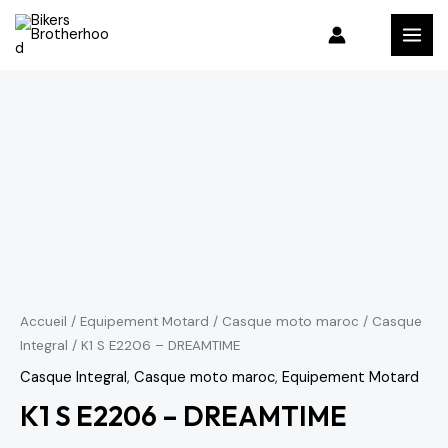
Aller
MAI
au
MEN
contenu
quantité
de
K1
S
E2206
-
DREAMTIME
Accueil
/
Equipement Motard
/
Casque moto maroc
/
Casque
Integral
/ K1 S E2206 – DREAMTIME
Casque Integral
,
Casque moto maroc
,
Equipement Motard
K1 S E2206 – DREAMTIME