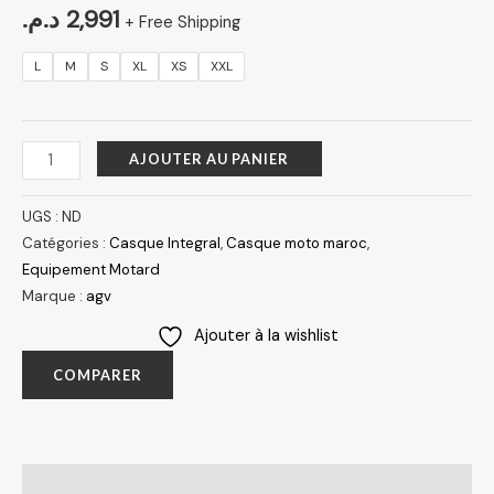
د.م.
2,991
+ Free Shipping
L
M
S
XL
XS
XXL
AJOUTER AU PANIER
UGS :
ND
Catégories :
Casque Integral
,
Casque moto maroc
,
Equipement Motard
Marque :
agv
Ajouter à la wishlist
COMPARER
Description