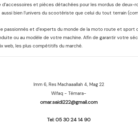
d’accessoires et pièces détachées pour les mordus de deux-roue
aussi bien l’univers du scootériste que celui du tout terrain (com
de passionnés et d’experts du monde de la moto route et sport 
nduite ou au modèle de votre machine. Afin de garantir votre séc
ix web, les plus compétitifs du marché.
Imm 6, Res Machaaallah 4, Mag 22
Wifaq - Témara-
omar.saidi222@gmail.com
Tel: 05 30 24 14 90