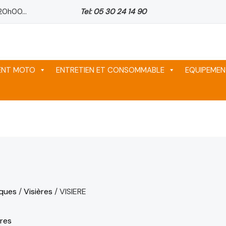
20h00...
Tel: 05 30 24 14 90
l
1,246 د.م..
700 د.م..
MENT MOTO
ENTRETIEN ET CONSOMMABLE
EQUIPEMEN
sques
/
Visières
/ VISIERE
ères