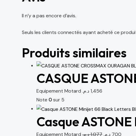
Il n’y a pas encore d’avis.
Seuls les clients connectés ayant acheté ce produit o
Produits similaires
CASQUE ASTON
Equipement Motard
د.م.
1,456
Note
0
sur 5
Casque ASTONE Mi
Equipement Motard
د.م.
1,077
د.م.
700