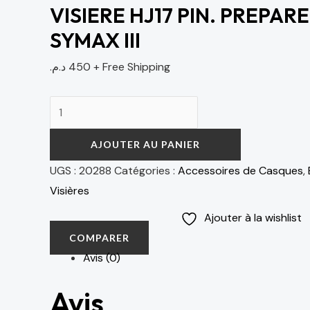
VISIERE HJ17 PIN. PREPAR
SYMAX III
د.م.
450
+ Free Shipping
AJOUTER AU PANIER
UGS :
20288
Catégories :
Accessoires de Casques
,
Visières
Ajouter à la wishlist
COMPARER
Avis (0)
Avis