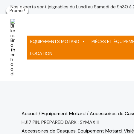
Aller
quantité
Le
Le
Le
Le
Nos experts sont joignables du Lundi au Samedi de 9h30 à 
Promo !
Promo !
Promo !
Promo !
Promo !
Promo !
au
de
prix
prix
prix
prix
contenu
VISIERE
initial
initial
actuel
actue
HJ17
était :
était :
est :
est :
PIN.
1,662 د.م..
1,077 د.م..
EQUIPEMENTS MOTARD
PIÈCES ET ÉQUIPE
PREPARED
LOCATION
DARK
:
SYMAX
III
Accueil
/
Equipement Motard
/
Accessoires de Ca
HJ17 PIN. PREPARED DARK : SYMAX III
Accessoires de Casques
,
Equipement Motard
,
Visi