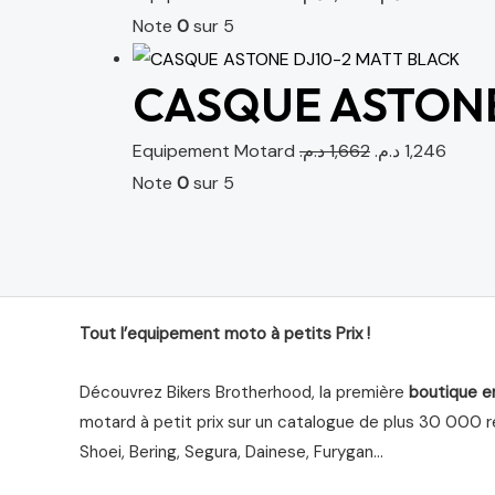
Note
0
sur 5
CASQUE ASTONE
Equipement Motard
د.م.
1,662
د.م.
1,246
Note
0
sur 5
Tout l’equipement moto à petits Prix !
Découvrez Bikers Brotherhood, la première
boutique e
motard à petit prix sur un catalogue de plus 30 000 ré
Shoei, Bering, Segura, Dainese, Furygan…