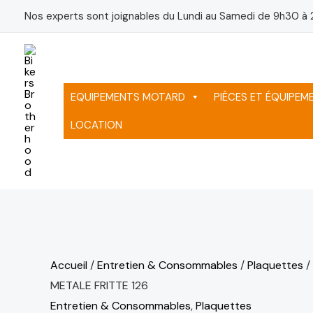
Aller
quantité
Nos experts sont joignables du Lundi au Samedi de 9h30 à 
au
de
contenu
PLAQUETTE
SIFAM
METALE
EQUIPEMENTS MOTARD
PIÈCES ET ÉQUIPE
FRITTE
LOCATION
126
Accueil
/
Entretien & Consommables
/
Plaquettes
/
METALE FRITTE 126
Entretien & Consommables
,
Plaquettes