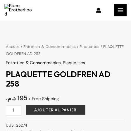
Aller
MAI
au
MEN
contenu
quantité
de
PLAQUETTE
Accueil
/
Entretien & Consommables
/
Plaquettes
/ PLAQUETTE
GOLDFREN AD 258
GOLDFREN
AD
Entretien & Consommables
,
Plaquettes
258
PLAQUETTE GOLDFREN AD
258
د.م.
195
+ Free Shipping
AJOUTER AU PANIER
UGS :
25274