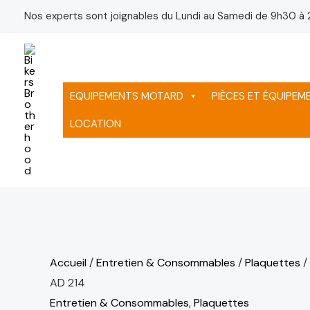
Aller
quantité
Nos experts sont joignables du Lundi au Samedi de 9h30 à 
au
de
contenu
PLAQUETTE
GOLDFREN
AD
EQUIPEMENTS MOTARD
PIÈCES ET ÉQUIPE
214
LOCATION
Accueil
/
Entretien & Consommables
/
Plaquettes
/
AD 214
Entretien & Consommables
,
Plaquettes