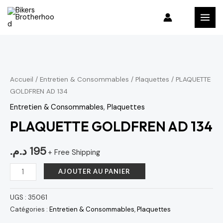
Aller
MAI
au
MEN
contenu
quantité
de
PLAQUETTE
Accueil
/
Entretien & Consommables
/
Plaquettes
/ PLAQUETTE
GOLDFREN AD 134
GOLDFREN
AD
Entretien & Consommables
,
Plaquettes
134
PLAQUETTE GOLDFREN AD 134
د.م.
195
+ Free Shipping
AJOUTER AU PANIER
UGS :
35061
Catégories :
Entretien & Consommables
,
Plaquettes