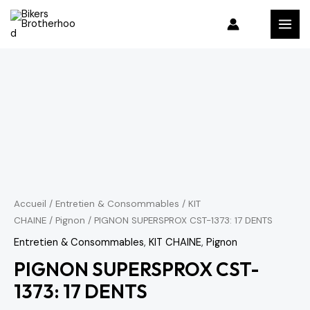
Aller
MAI
au
MEN
contenu
quantité
de
PIGNON
SUPERSPROX
CST-
1373:
17
DENTS
Accueil
/
Entretien & Consommables
/
KIT
CHAINE
/
Pignon
/ PIGNON SUPERSPROX CST-1373: 17 DENTS
Entretien & Consommables
,
KIT CHAINE
,
Pignon
PIGNON SUPERSPROX CST-
1373: 17 DENTS