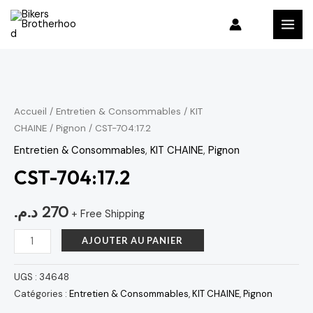
Aller
MAI
au
MEN
contenu
quantité
de
CST-
Accueil
/
Entretien & Consommables
/
KIT
CHAINE
/
Pignon
/ CST-704:17.2
704:17.2
Entretien & Consommables
,
KIT CHAINE
,
Pignon
CST-704:17.2
د.م.
270
+ Free Shipping
AJOUTER AU PANIER
UGS :
34648
Catégories :
Entretien & Consommables
,
KIT CHAINE
,
Pignon