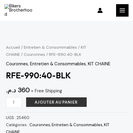
Aller
MAI
au
MEN
contenu
quantité
de
RFE-
Accueil
/
Entretien & Consommables
/
KIT
CHAINE
/
Couronnes
/ RFE-990:40-BLK
990:40-
BLK
Couronnes
,
Entretien & Consommables
,
KIT CHAINE
RFE-990:40-BLK
د.م.
360
+ Free Shipping
AJOUTER AU PANIER
UGS :
25460
Catégories :
Couronnes
,
Entretien & Consommables
,
KIT
CHAINE