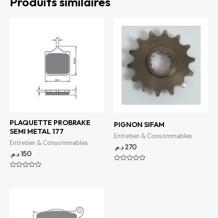
Produits similaires
PLAQUETTE PROBRAKE
PIGNON SIFAM
SEMI METAL 177
Entretien & Consommables
Entretien & Consommables
د.م.
270
د.م.
150
Note
0
Note
sur
0
5
sur
5