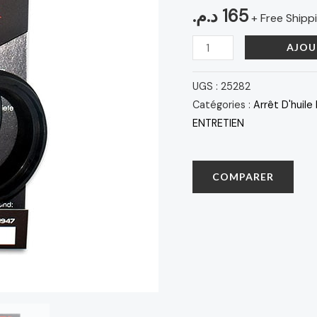
OIL
د.م.
165
+ Free Shipp
SEALS
40
AJOU
X
52
UGS :
25282
X
Catégories :
Arrêt D'huile
10/10,5
ENTRETIEN
COMPARER