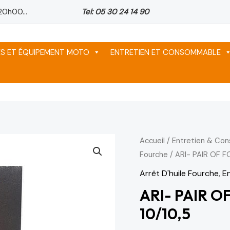
20h00...
Tel: 05 30 24 14 90
ES ET ÉQUIPEMENT MOTO
ENTRETIEN ET CONSOMMABLE
quantité
Accueil
/
Entretien & Co
Fourche
/ ARI- PAIR OF F
de
ARI-
Arrêt D'huile Fourche
,
E
PAIR
ARI- PAIR O
OF
10/10,5
FORK