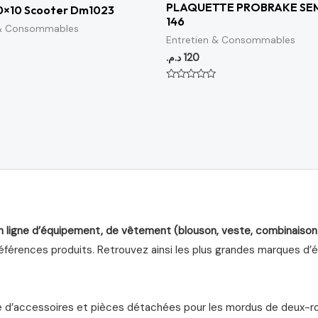
PLAQUETTE PROBRAKE SEM
0×10 Scooter Dm1023
146
 & Consommables
Entretien & Consommables
د.م.
120
Note
0
sur
5
n ligne d’équipement, de vêtement (blouson, veste, combinaison
férences produits. Retrouvez ainsi les plus grandes marques d’équ
d’accessoires et pièces détachées pour les mordus de deux-roue