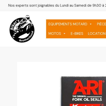
Aller
Nos experts sont joignables du Lundi au Samedi de 9h30 à 
au
contenu
EQUIPEMENTS MOTARD
PIÈC
MOTOS
E-BIKES
LOCATION