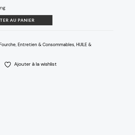
ing
TER AU PANIER
 Fourche
,
Entretien & Consommables
,
HUILE &
Ajouter à la wishlist