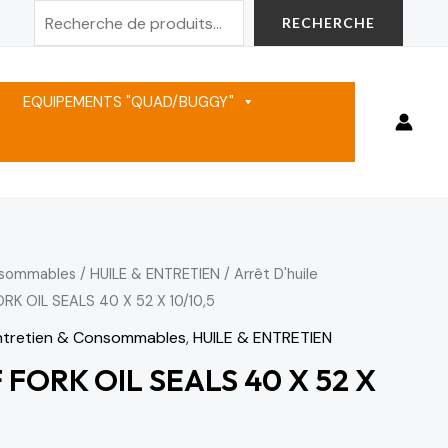
Rechercher
RECHERCHE
EQUIPEMENTS "QUAD/BUGGY"
nsommables
/
HUILE & ENTRETIEN
/
Arrêt D'huile
ORK OIL SEALS 40 X 52 X 10/10,5
ntretien & Consommables
,
HUILE & ENTRETIEN
F FORK OIL SEALS 40 X 52 X