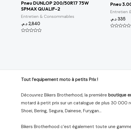
Pneu DUNLOP 200/50R17 75W
Pneu 3.0
SPMAX QUALIF-2
Entretien
Entretien & Consommables
د.م.
335
د.م.
2,840
Note
0
Note
sur
0
5
sur
5
Tout l’equipement moto à petits Prix !
Découvrez Bikers Brotherhood, la première
boutique e
motard à petit prix sur un catalogue de plus 30 000 ré
Shoei, Bering, Segura, Dainese, Furygan…
Bikers Brotherhood c’est également toute une gamme 