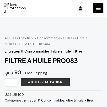
Aller
MAI
au
MEN
contenu
quantité
de
FILTRE
Accueil
/
Entretien & Consommables
/
Filtres
/
Filtre à
huile
/ FILTRE A HUILE PRO083
A
HUILE
Entretien & Consommables
,
Filtre à huile
,
Filtres
PRO083
FILTRE A HUILE PRO083
د.م.
90
+ Free Shipping
AJOUTER AU PANIER
UGS :
25400
Catégories :
Entretien & Consommables
,
Filtre à huile
,
Filtres