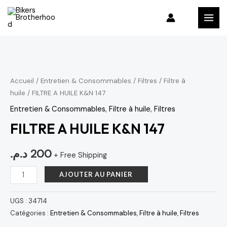
Aller
MAI
au
MEN
contenu
quantité
de
FILTRE
Accueil
/
Entretien & Consommables
/
Filtres
/
Filtre à
huile
/ FILTRE A HUILE K&N 147
A
HUILE
Entretien & Consommables
,
Filtre à huile
,
Filtres
K&N
FILTRE A HUILE K&N 147
147
د.م.
200
+ Free Shipping
AJOUTER AU PANIER
UGS :
34714
Catégories :
Entretien & Consommables
,
Filtre à huile
,
Filtres