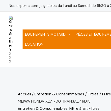
Aller
quantité
Nos experts sont joignables du Lundi au Samedi de 9h30 à 
au
de
contenu
FILTRE
A
AIR
EQUIPEMENTS MOTARD
PIÈCES ET ÉQUIPE
MEIWA
LOCATION
HONDA
XLV
700
TRANSALP
RD13
Accueil
/
Entretien & Consommables
/
Filtres
/
Filtre
MEIWA HONDA XLV 700 TRANSALP RD13
Entretien & Consommables
,
Filtre à air
,
Filtres