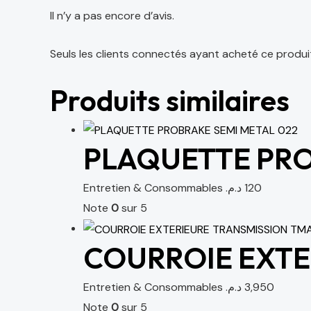
Il n’y a pas encore d’avis.
Seuls les clients connectés ayant acheté ce produit o
Produits similaires
PLAQUETTE PRO
Entretien & Consommables
د.م.
120
Note
0
sur 5
COURROIE EXTER
Entretien & Consommables
د.م.
3,950
Note
0
sur 5