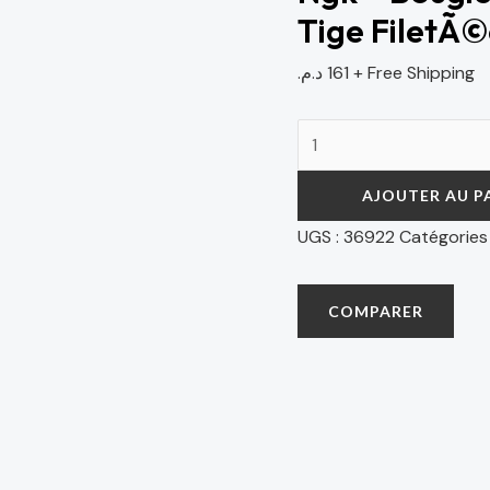
Tige FiletÃ©
د.م.
161
+ Free Shipping
AJOUTER AU P
UGS :
36922
Catégories
COMPARER