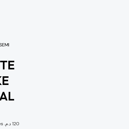
TE
KE
TAL
es
د.م.
120