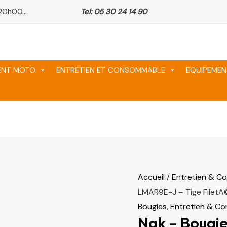
quantité
20h00...
Tel: 05 30 24 14 90
de
Ngk
-
Bougie
MENT MOTO
ENTRETIEN ET CONSOMMABLE
EQUIPEMEN
d'allumage
LMAR9E-
J
-
Tige
FiletÃ©e
-
Accueil
/
Entretien & C
Sans
LMAR9E-J – Tige FiletÃ©
olive
Bougies
,
Entretien & C
Ngk – Bougi