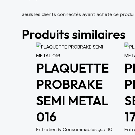
Seuls les clients connectés ayant acheté ce produit o
Produits similaires
PLAQUETTE
P
PROBRAKE
P
SEMI METAL
S
016
1
Entretien & Consommables
د.م.
110
Entr