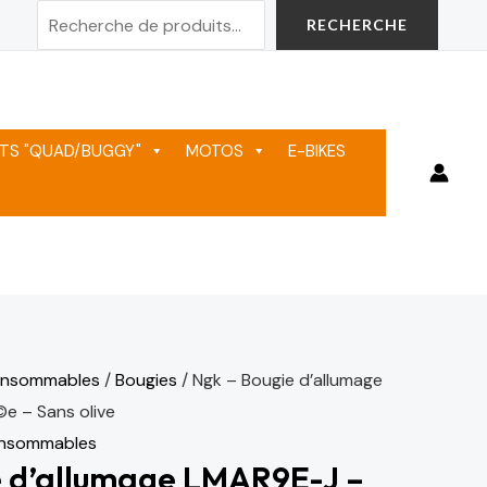
Rechercher
RECHERCHE
TS "QUAD/BUGGY"
MOTOS
E-BIKES
onsommables
/
Bougies
/ Ngk – Bougie d’allumage
e – Sans olive
onsommables
e d’allumage LMAR9E-J –