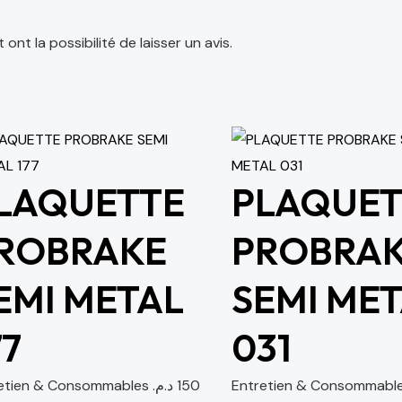
nt la possibilité de laisser un avis.
LAQUETTE
PLAQUET
ROBRAKE
PROBRA
EMI METAL
SEMI ME
77
031
etien & Consommables
د.م.
150
Entretien & Consommabl