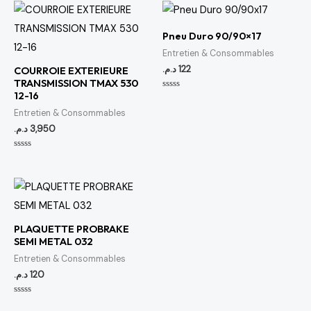
Pneu Duro 90/90×17
Entretien & Consommables
د.م.
122
COURROIE EXTERIEURE
TRANSMISSION TMAX 530
12-16
Note
0
Entretien & Consommables
sur
5
د.م.
3,950
Note
0
sur
5
PLAQUETTE PROBRAKE
SEMI METAL 032
Entretien & Consommables
د.م.
120
Note
0