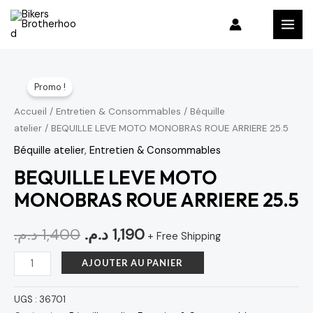
Aller
MAI
au
MEN
contenu
quantité
Le
Le
Promo !
de
prix
prix
BEQUILLE
Accueil
/
Entretien & Consommables
/
Béquille
atelier
/ BEQUILLE LEVE MOTO MONOBRAS ROUE ARRIERE 25.5
LEVE
initial
actuel
MOTO
Béquille atelier
,
Entretien & Consommables
était :
est :
MONOBRAS
BEQUILLE LEVE MOTO
1,190 د.م..
1,400 د.م..
ROUE
MONOBRAS ROUE ARRIERE 25.5
ARRIERE
25.5
د.م.
1,400
د.م.
1,190
+ Free Shipping
AJOUTER AU PANIER
UGS :
36701