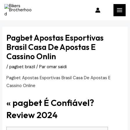
Aller
Navigation
MAI
au
des
MEN
contenu
articles
Pagbet Apostas Esportivas
Brasil Casa De Apostas E
Cassino Onlin
/
pagbet brazil
/ Par
omar saidi
Pagbet Apostas Esportivas Brasil Casa De Apostas E
Cassino Online
« pagbet É Confiável?
Review 2024