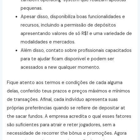
pequenas.
Apesar disso, disponibiliza boas funcionalidades e
recursos, incluindo a permissão de depósitos
apresentando valores de só R$1 e uma variedade de
modalidades e mercados.
Além disso, contato sobre profissionais capacitados
para te ajudar ficam disponivel e podem ser
acessados a new qualquer momento.
Fique atento aos termos e condições de cada alguma
delas, conferido teus prazos e preços máximos e mínimos
de transações. Afinal, cada indivíduo apresenta suas
próprias preferências quando se refiere de depositar at
the sacar fundos. A empresa acredita o qual esses fatores
são suficientes para atrair e reter jogadores, sem a
necessidade de recorrer the bônus e promoções. Agora