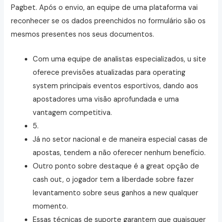
Pagbet. Após o envio, an equipe de uma plataforma vai
reconhecer se os dados preenchidos no formulário são os
mesmos presentes nos seus documentos.
Com uma equipe de analistas especializados, u site
oferece previsões atualizadas para operating
system principais eventos esportivos, dando aos
apostadores uma visão aprofundada e uma
vantagem competitiva.
5.
Já no setor nacional e de maneira especial casas de
apostas, tendem a não oferecer nenhum benefício.
Outro ponto sobre destaque é a great opção de
cash out, o jogador tem a liberdade sobre fazer
levantamento sobre seus ganhos a new qualquer
momento.
Essas técnicas de suporte garantem que quaisquer