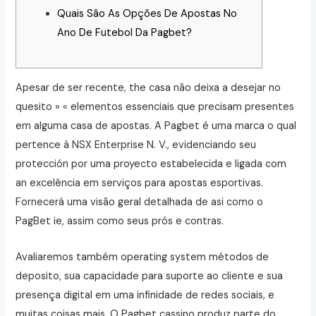
Quais São As Opções De Apostas No
Ano De Futebol Da Pagbet?
Apesar de ser recente, the casa não deixa a desejar no
quesito » « elementos essenciais que precisam presentes
em alguma casa de apostas. A Pagbet é uma marca o qual
pertence à NSX Enterprise N. V., evidenciando seu
protección por uma proyecto estabelecida e ligada com
an excelência em serviços para apostas esportivas.
Fornecerá uma visão geral detalhada de asi como o
PagBet ie, assim como seus prós e contras.
Avaliaremos também operating system métodos de
deposito, sua capacidade para suporte ao cliente e sua
presença digital em uma infinidade de redes sociais, e
muitas coisas mais. O Pagbet cassino produz parte do