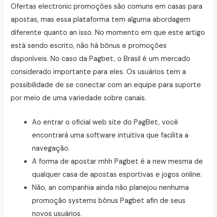
Ofertas electronic promoções são comuns em casas para
apostas, mas essa plataforma tem alguma abordagem
diferente quanto an isso. No momento em que este artigo
está sendo escrito, não há bônus e promoções
disponíveis. No caso da Pagbet, o Brasil é um mercado
considerado importante para eles. Os usuários tem a
possibilidade de se conectar com an equipe para suporte
por meio de uma variedade sobre canais.
Ao entrar o oficial web site do PagBet, você
encontrará uma software intuitiva que facilita a
navegação.
A forma de apostar mhh Pagbet é a new mesma de
qualquer casa de apostas esportivas e jogos online.
Não, an companhia ainda não planejou nenhuma
promoção systems bônus Pagbet afin de seus
novos usuários.