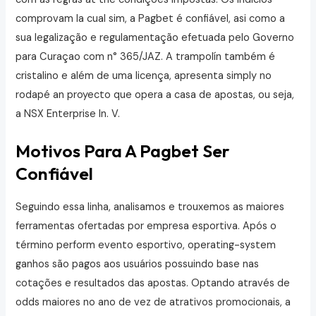
comprovam la cual sim, a Pagbet é confiável, asi como a
sua legalização e regulamentação efetuada pelo Governo
para Curaçao com n° 365/JAZ. A trampolín também é
cristalino e além de uma licença, apresenta simply no
rodapé an proyecto que opera a casa de apostas, ou seja,
a NSX Enterprise In. V.
Motivos Para A Pagbet Ser
Confiável
Seguindo essa linha, analisamos e trouxemos as maiores
ferramentas ofertadas por empresa esportiva. Após o
término perform evento esportivo, operating-system
ganhos são pagos aos usuários possuindo base nas
cotações e resultados das apostas. Optando através de
odds maiores no ano de vez de atrativos promocionais, a