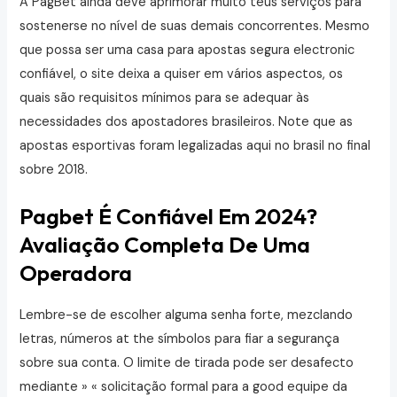
A PagBet ainda deve aprimorar muito teus serviços para
sostenerse no nível de suas demais concorrentes. Mesmo
que possa ser uma casa para apostas segura electronic
confiável, o site deixa a quiser em vários aspectos, os
quais são requisitos mínimos para se adequar às
necessidades dos apostadores brasileiros. Note que as
apostas esportivas foram legalizadas aqui no brasil no final
sobre 2018.
Pagbet É Confiável Em 2024?
Avaliação Completa De Uma
Operadora
Lembre-se de escolher alguma senha forte, mezclando
letras, números at the símbolos para fiar a segurança
sobre sua conta. O limite de tirada pode ser desafecto
mediante » « solicitação formal para a good equipe da