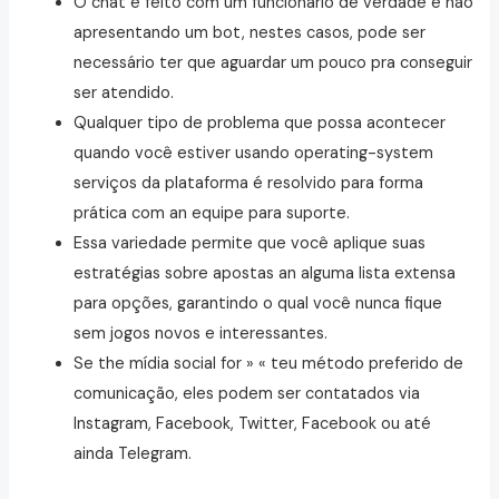
O chat é feito com um funcionário de verdade e não
apresentando um bot, nestes casos, pode ser
necessário ter que aguardar um pouco pra conseguir
ser atendido.
Qualquer tipo de problema que possa acontecer
quando você estiver usando operating-system
serviços da plataforma é resolvido para forma
prática com an equipe para suporte.
Essa variedade permite que você aplique suas
estratégias sobre apostas an alguma lista extensa
para opções, garantindo o qual você nunca fique
sem jogos novos e interessantes.
Se the mídia social for » « teu método preferido de
comunicação, eles podem ser contatados via
Instagram, Facebook, Twitter, Facebook ou até
ainda Telegram.