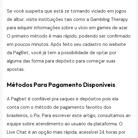
Se você suspeita que está ze tornando viciado em jogos
de albur, visite instituições tais como a Gambling Therapy
para adquirir informações sobre u vício em games de azar.
O primeiro método é mais rápido, podendo ser confirmado
em poucos minutos. Após feito seu cadastro no website
da PagBet, você já tem a possibilidade de optar por
alguma das forma para depósito para começar suas
apostas.
Métodos Para Pagamento Disponíveis
A Pagbet é confiável pra saques e depósitos pois ela
conta com o método de pagamento favorito dos
brasileiros, o Pix. Para escrever este artigo, consultamos an
equipe sobre atendimento ao usuario da plataforma. O
Live Chat é an opção mais rápida, acessível 24 horas por