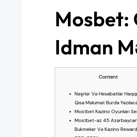
Mosbet: 
Idman Mə
Content
Nəşrlər Və Hesabatlar Haqq
Qısa Məlumat Burda Yazılac
Mostbet Kazino Oyunları Seç
Mostbet-az 45 Azərbayca
Bukmeker Və Kazino Rewar