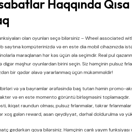
sabatlar Haqqında Qıs
aq
funksiyaları olan oyunları seçə bilərsiniz – Wheel associated wit
saytına kompüterinizdə və en este dia mobil cihazınızda istəni
azinolarla maraqlanan hər kəs üçün əla seçimdir. Real pul qaza
ə digər məşhur oyunlardan birini seçin. Siz həmçinin pulsuz fı
nizdən bir qədər əlavə yararlanmaq üçün mükəmməldir!
dbirləri və ya bayramlar ərəfəsində baş tutan həmin promo-aks
akter və en este momento görüntü birləşməsini toplamaqdır.
i, ikiqat raundun olması, pulsuz fırlanmalar, təkrar fırlanmalar il
 xoş gələn reward, asan qeydiyyat, dərhal doldurulma və yü
matç gedərkən qoya bilərsiniz. Həmçinin canlı yayım funksiyası