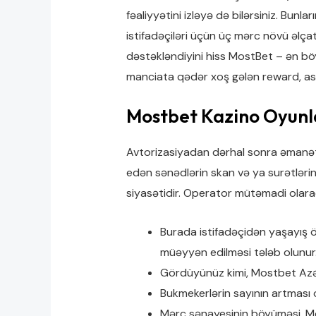
fəaliyyətini izləyə də bilərsiniz. Bu
istifadəçiləri üçün üç mərc növü əlçat
dəstəkləndiyini hiss MostBet – ən b
manciata qədər xoş gələn reward, a
Mostbet Kazino Oyunla
Avtorizasiyadan dərhal sonra əmanət
edən sənədlərin skan və ya surətlərin
siyasətidir. Operator mütəmadi olara
Burada istifadəçidən yaşayış ö
müəyyən edilməsi tələb olunur
Gördüyünüz kimi, Mostbet Azər
Bukmekerlərin sayının artması o
Mərc sənayesinin böyüməsi, Mos