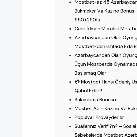
Mostbet-az 45 Azərbayca
Bukmeker Və Kazino Bonus
550+250fs
Canlı İdman Mərcləri Mostb
Azərbaycandan Olan Oyunç
Mostbet-dən Istifadə Edə Bi
Azərbaycandan Olan Oyunç
Üçün Mostbetdə Oynamaq
Başlamaq Olar
💳 Mostbet Hansı Ödəniş Üsu
Qəbul Edilir?
Salamlama Bonusu
Mosbet Az – Kazino Və Buk
Populyar Provayderlər
Suallarınız Varifr?n? – Sosial
Şəbəkələrdə Mostbet Azər