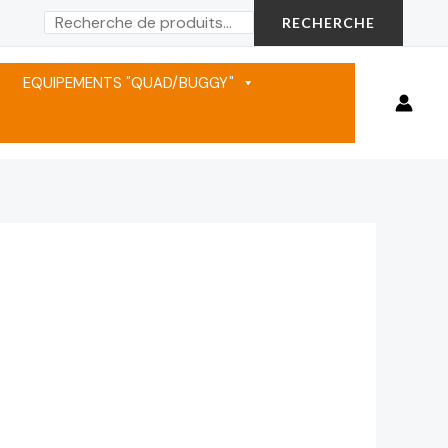
Rechercher
RECHERCHE
EQUIPEMENTS "QUAD/BUGGY"