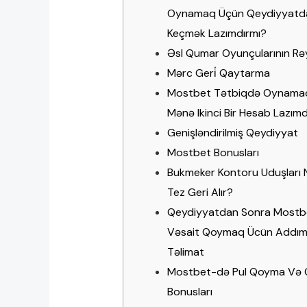
Oynamaq Üçün Qeydiyyatd
Keçmək Lazımdırmı?
Əsl Qumar Oyunçularının Rəy
Mərc Geri̇ Qaytarma
Mostbet Tətbiqdə Oynama
Mənə Ikinci Bir Hesab Lazımd
Genişləndirilmiş Qeydiyyat
Mostbet Bonusları
Bukmeker Kontoru Uduşları
Tez Geri Alır?
Qeydiyyatdan Sonra Mostb
Vəsait Qoymaq Ücün Addı
Təlimat
Mostbet-də Pul Qoyma Və 
Bonusları