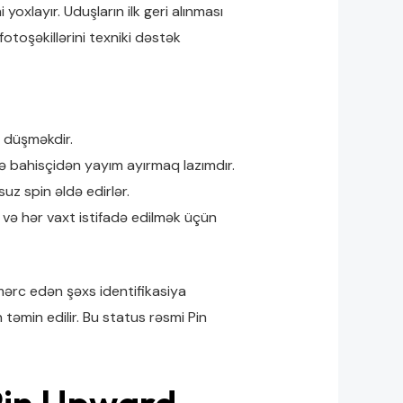
oxlayır. Uduşların ilk geri alınması
toşəkillərini texniki dəstək
a düşməkdir.
ilə bahisçidən yayım ayırmaq lazımdır.
z spin əldə edirlər.
və hər vaxt istifadə edilmək üçün
ərc edən şəxs identifikasiya
təmin edilir. Bu status rəsmi Pin