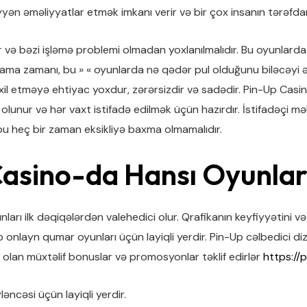
yən əməliyyatlar etmək imkanı verir və bir çox insanın tərəfdarı
lər və bəzi işləmə problemi olmadan yoxlanılmalıdır. Bu oyunlar
lama zamanı, bu » « oyunlarda nə qədər pul olduğunu biləcəyi ə
il etməyə ehtiyac yoxdur, zərərsizdir və sadədir. Pin-Up Casi
olunur və hər vaxt istifadə edilmək üçün hazırdır. İstifadəçi 
u heç bir zaman eksikliyə baxma olmamalıdır.
asino-da Hansı Oyunlar
unları ilk dəqiqələrdən valehedici olur. Qrafikanın keyfiyyətini 
onlayn qumar oyunları üçün layiqli yerdir. Pin-Up cəlbedici d
 olan müxtəlif bonuslar və promosyonlar təklif edirlər
https://
ncəsi üçün layiqli yerdir.