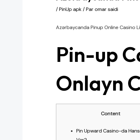
/
PinUp apk
/ Par
omar saidi
Azərbaycanda Pinup Online Casino Lis
Pin-up C
Onlayn C
Content
Pin Upward Casino-da Hansı
Var?