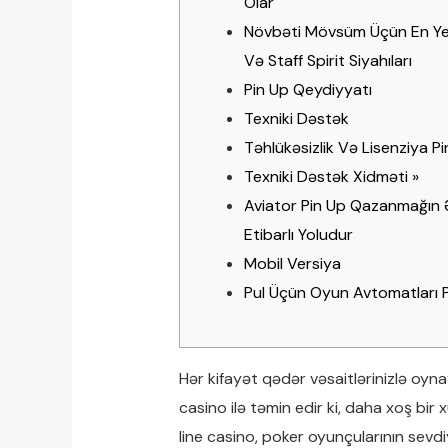
Olar
Növbəti Mövsüm Üçün En Ye
Və Staff Spirit Siyahıları
Pin Up Qeydiyyatı
Texniki Dəstək
Təhlükəsizlik Və Lisenziya P
Texniki Dəstək Xidməti »
Aviator Pin Up Qazanmağın
Etibarlı Yoludur
Mobil Versiya
Pul Üçün Oyun Avtomatları 
Hər kifayət qədər vəsaitlərinizlə oyna
casino ilə təmin edir ki, daha xoş bi
line casino, poker oyunçularının sevdi