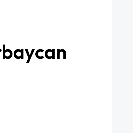
ərbaycan