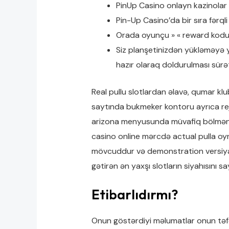
PinUp Casino onlayn kazinolar a
Pin-Up Casino’da bir sıra fərql
Orada oyunçu » « reward kodun
Siz planşetinizdən yükləməyə 
hazır olaraq doldurulması sürə
Real pullu slotlardan əlavə, qumar k
saytında bukmeker kontoru ayrıca re
arizona menyusunda müvafiq bölməni 
casino online mərcdə actual pulla oyn
mövcuddur və demonstration versiyası
gətirən ən yaxşı slotların siyahısını s
Etibarlıdırmı?
Onun göstərdiyi məlumatlar onun təfər