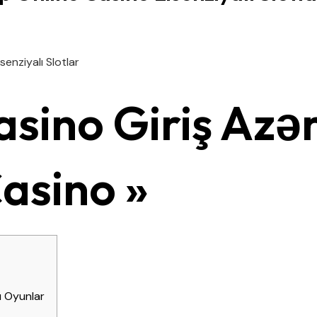
enziyalı Slotlar
asino Giriş Az
asino »
 Oyunlar