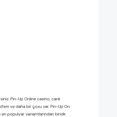
iniz. Pin-Up Online casino, canlı
old’em və daha bir çoxu var. Pin-Up On
 ən populyar variantlarından biridir.