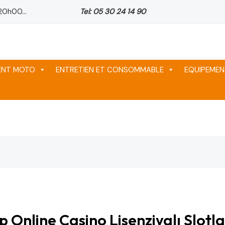
20h00...
Tel: 05 30 24 14 90
MENT MOTO
ENTRETIEN ET CONSOMMABLE
EQUIPEMEN
Online Casino Lisenziyalı Slotla