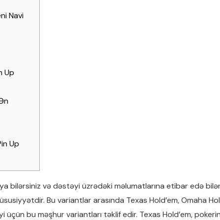
ni Navi
in Up
 Ən
Pin Up
ya bilərsiniz və dəstəyi üzrədəki məlumatlarına etibar edə bilərs
r xüsusiyyətdir. Bu variantlar arasında Texas Hold’em, Omaha H
yi üçün bu məşhur variantları təklif edir. Texas Hold’em, pokerin